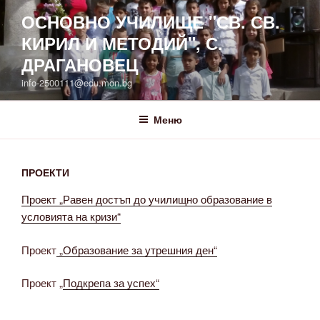
Напред
ОСНОВНО УЧИЛИЩЕ "СВ. СВ.
към
КИРИЛ И МЕТОДИЙ", С.
съдържанието
ДРАГАНОВЕЦ
info-2500111@edu.mon.bg
Меню
ПРОЕКТИ
Проект „Равен достъп до училищно образование в
условията на кризи“
Проект
„Образование за утрешния ден“
Проект „
Подкрепа за успех“