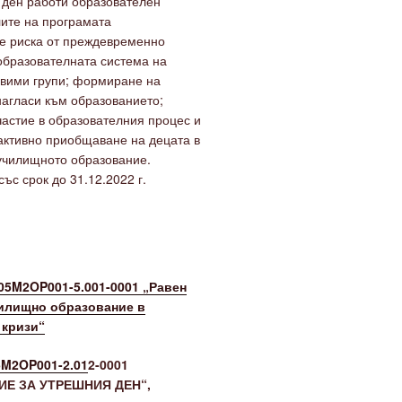
 ден работи образователен
ите на програмата
е риска от преждевременно
образователната система на
звими групи; формиране на
агласи към образованието;
астие в образователния процес и
активно приобщаване на децата в
училищното образование.
ъс срок до 31.12.2022 г.
5M2OP001-5.001-0001 „Равен
илищно образование в
 кризи“
M2OP001-2.01
2-0001
Е ЗА УТРЕШНИЯ ДЕН“,