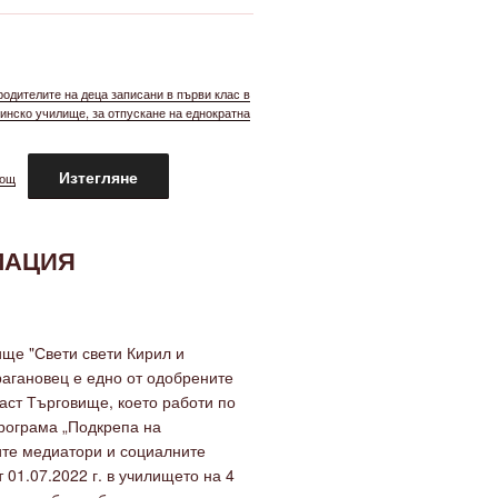
одителите на деца записани в първи клас в
инско училище, за отпускане на еднократна
Изтегляне
мощ
МАЦИЯ
ще "Свети свети Кирил и
рагановец е едно от одобрените
аст Търговище, което работи по
рограма „Подкрепа на
те медиатори и социалните
 01.07.2022 г. в училището на 4