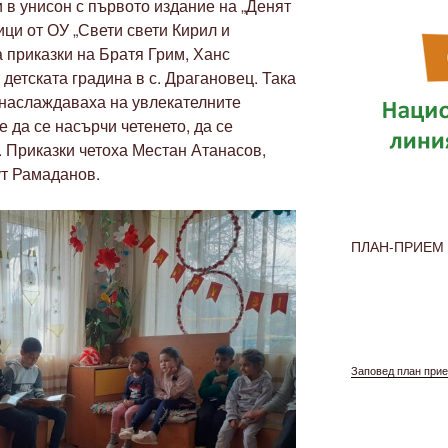
 и в унисон с първото издание на „Денят
ици от ОУ „Свети свети Кирил и
а приказки на Братя Грим, Ханс
детската градина в с. Драгановец. Така
е наслаждаваха на увлекателните
е да се насърчи четенето, да се
. Приказки четоха Местан Атанасов,
т Рамаданов.
ПЛАН-ПРИЕМ 
Заповед план прие