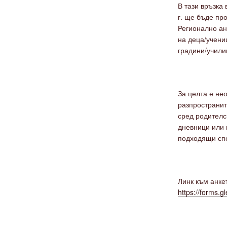
В тази връзка 
г. ще бъде пр
Регионално ан
на деца/учени
градини/учили
За целта е не
разпространит
сред родителс
дневници или 
подходящи спо
Линк към анке
https://forms.