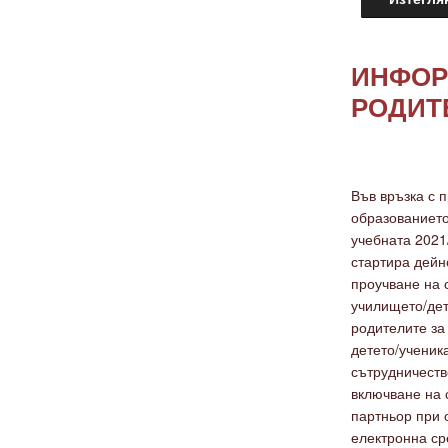
ИНФОР
РОДИТ
Във връзка с 
образованието
учебната 2021
стартира дейн
проучване на 
училището/дет
родителите за
детето/ученик
сътрудничеств
включване на 
партньор при 
електронна ср