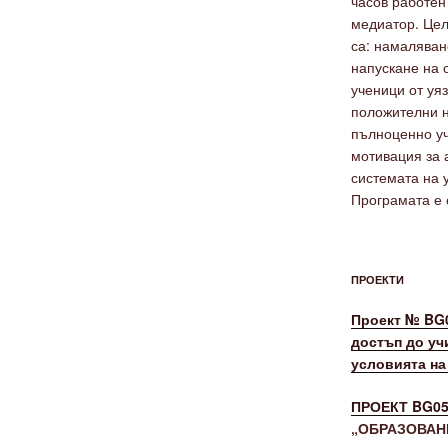
часов работен
медиатор. Цел
са: намаляван
напускане на 
ученици от уя
положителни н
пълноценно уч
мотивация за 
системата на 
Програмата е с
ПРОЕКТИ
Проект № BG0
достъп до уч
условията на
ПРОЕКТ BG05
„ОБРАЗОВАНИ