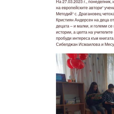
На 27.03.2023 г., понеделник,
на европейските автори“ учен
Методий“ с. Драгановец четох
Кристиян Андерсен на деца от 
децата – и малки, и големи с
истории, а целта на учителите 
пробуди интереса към книгата
Сибелджан Исмаилова и Месу