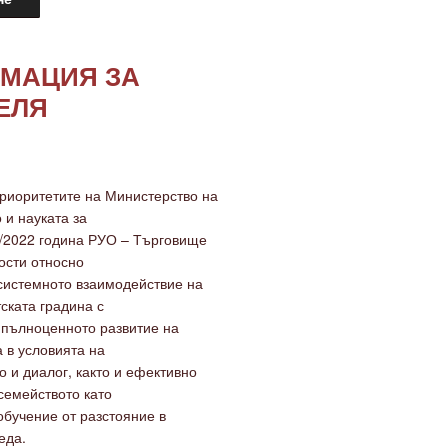
МАЦИЯ ЗА
ЕЛЯ
приоритетите на Министерство на
 и науката за
/2022 година РУО – Търговище
ости относно
системното взаимодействие на
ската градина с
 пълноценното развитие на
а в условията на
о и диалог, както и ефективно
семейството като
обучение от разстояние в
еда.