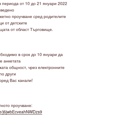
в периода от 10 до 21 януари 2022
оведено
кетно проучване сред родителите
ци от детските
щата от област Търговище.
обходимо в срок до 10 януари да
е анкетата
ката общност, чрез електронните
по други
ред Вас канали!
тното проучване:
gle/j6jwbEcveahNWDzs9