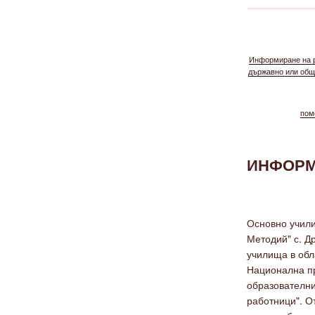
Информиране на р
държавно или общ
по
ИНФОР
Основно учили
Методий" с. Д
училища в обл
Национална п
образователни
работници". От